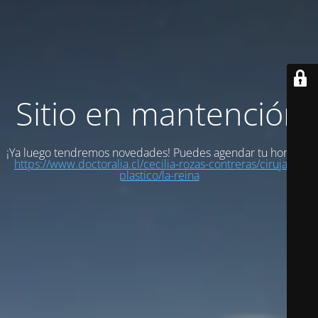
Sitio en mantención
¡Ya luego tendremos novedades! Puedes agendar tu hora en:
https://www.doctoralia.cl/cecilia-rozas-contreras/cirujano-
plastico/la-reina