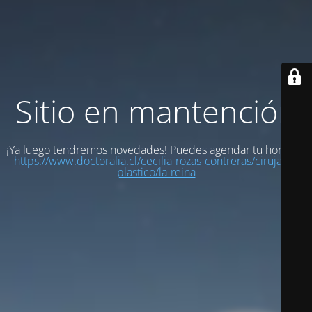
Sitio en mantención
¡Ya luego tendremos novedades! Puedes agendar tu hora en:
https://www.doctoralia.cl/cecilia-rozas-contreras/cirujano-
plastico/la-reina