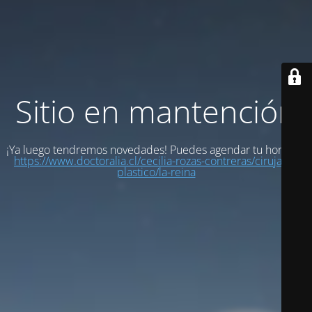
Sitio en mantención
¡Ya luego tendremos novedades! Puedes agendar tu hora en:
https://www.doctoralia.cl/cecilia-rozas-contreras/cirujano-
plastico/la-reina