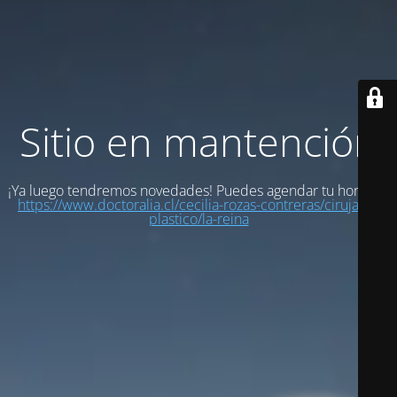
Sitio en mantención
¡Ya luego tendremos novedades! Puedes agendar tu hora en:
https://www.doctoralia.cl/cecilia-rozas-contreras/cirujano-
plastico/la-reina