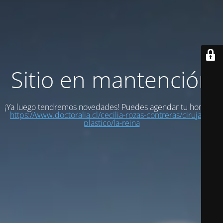
Sitio en mantención
¡Ya luego tendremos novedades! Puedes agendar tu hora en:
https://www.doctoralia.cl/cecilia-rozas-contreras/cirujano-
plastico/la-reina