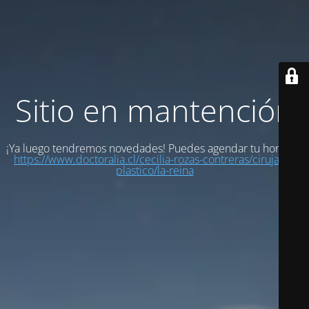
Sitio en mantención
¡Ya luego tendremos novedades! Puedes agendar tu hora en:
https://www.doctoralia.cl/cecilia-rozas-contreras/cirujano-
plastico/la-reina