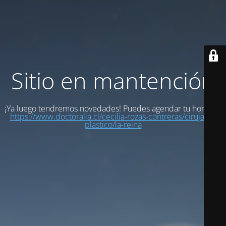
Sitio en mantención
¡Ya luego tendremos novedades! Puedes agendar tu hora en:
https://www.doctoralia.cl/cecilia-rozas-contreras/cirujano-
plastico/la-reina