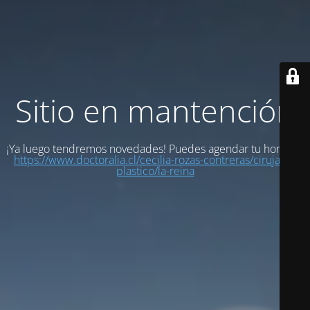
Sitio en mantención
¡Ya luego tendremos novedades! Puedes agendar tu hora en:
https://www.doctoralia.cl/cecilia-rozas-contreras/cirujano-
plastico/la-reina